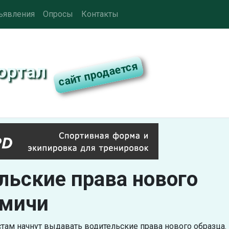
ъявления
Опросы
Контакты
ортал
льские права нового
омичи
ам начнут выдавать водительские права нового образца.