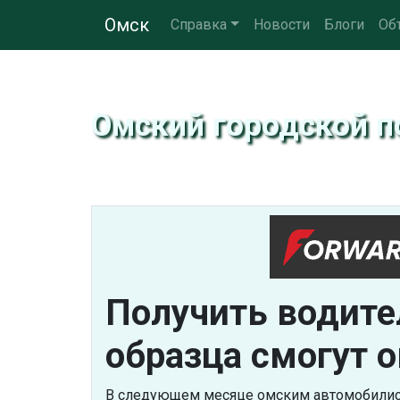
Омск
Справка
Новости
Блоги
Об
Омский городской п
Получить водите
образца смогут 
В следующем месяце омским автомобилист