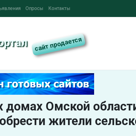
ъявления
Опросы
Контакты
ортал
х домах Омской област
иобрести жители сельск